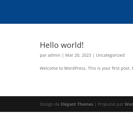
Hello world!
par
admin
|
Mar 20, 2023
|
Uncategorized
Welcome to WordPress. This is your first post. Ed
Design de
Elegant Themes
| Propulsé par
Wor