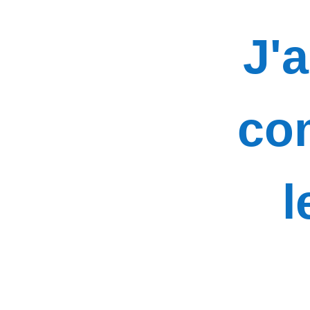
J'a
co
l