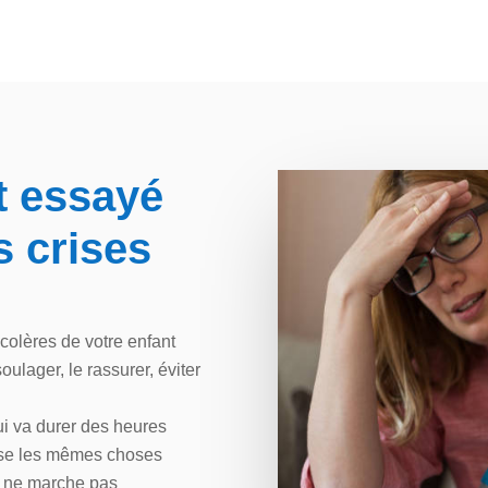
t essayé
s crises
olères de votre enfant
ulager, le rassurer, éviter
i va durer des heures
esse les mêmes choses
a ne marche pas