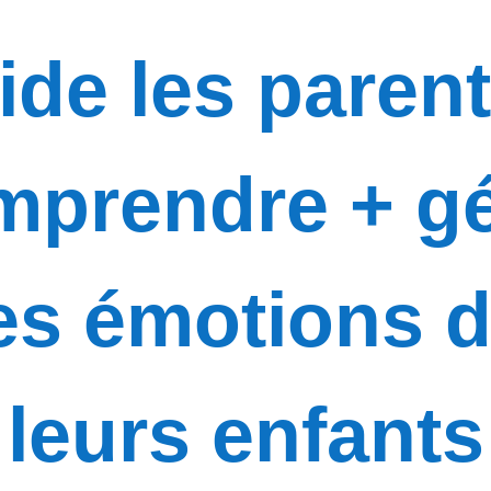
ide les paren
mprendre + gé
es émotions 
leurs enfants