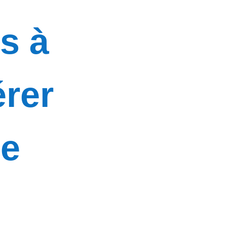
ts à
rer
de